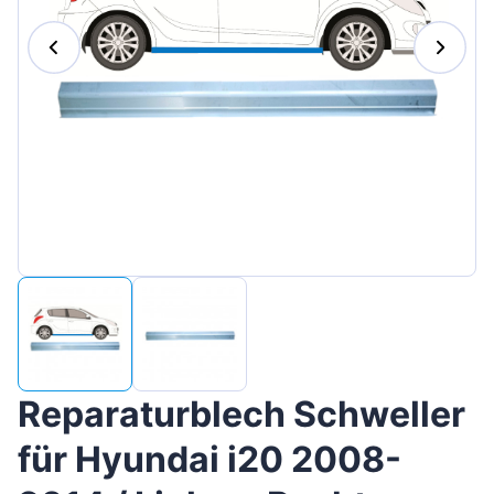
Magyar
Lietuvių
Hrvatski
Português
Slovenian
Latvian
Slovenčina
Reparaturblech Schweller
für Hyundai i20 2008-