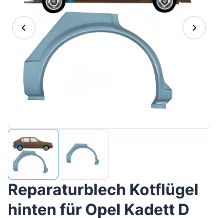
Magyar
Lietuvių
Hrvatski
Português
Slovenian
Latvian
Slovenčina
Reparaturblech Kotflügel
hinten für Opel Kadett D