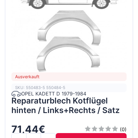
Ausverkauft
SKU: 550483-5 550484-5
OPEL KADETT D 1979-1984
Reparaturblech Kotflügel
hinten / Links+Rechts / Satz
71,44€
(0)