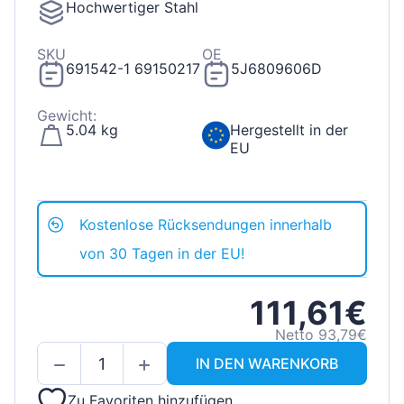
Hochwertiger Stahl
SKU
OE
691542-1 69150217
5J6809606D
Gewicht:
5.04 kg
Hergestellt in der
EU
Kostenlose Rücksendungen innerhalb
von 30 Tagen in der EU!
111,61€
Netto 93,79€
IN DEN WARENKORB
Zu Favoriten hinzufügen