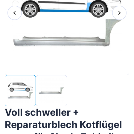
Magyar
Lietuvių
Hrvatski
Português
Slovenian
Latvian
Slovenčina
Voll schweller +
Reparaturblech Kotflügel