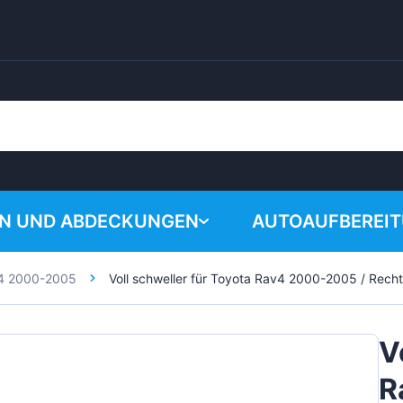
EN UND ABDECKUNGEN
AUTOAUFBEREI
4 2000-2005
Voll schweller für Toyota Rav4 2000-2005 / Rech
Warenkorb i
Chemische Produk
Poliersystem
V
Zubehör
R