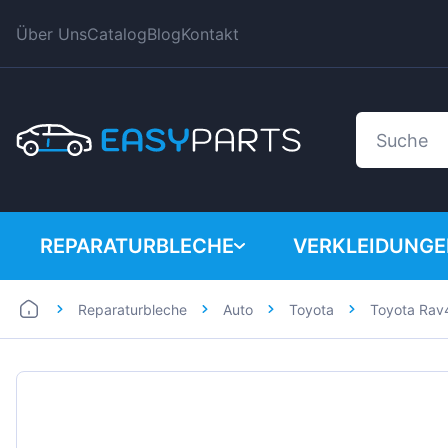
Über Uns
Catalog
Blog
Kontakt
REPARATURBLECHE
VERKLEIDUNG
Reparaturbleche
Auto
Toyota
Toyota Rav
Auto
BMW
Lieferwagen
Citroen
Dacia
Fiat