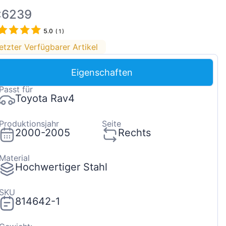
Magyar
:6239
Lietuvių
5.0
(
1
)
Hrvatski
etzter Verfügbarer Artikel
Português
Eigenschaften
Slovenian
Passt für
Latvian
Toyota Rav4
Slovenčina
Produktionsjahr
Seite
2000-2005
Rechts
Material
Hochwertiger Stahl
SKU
814642-1