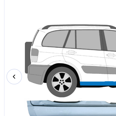
Ford
Honda
Hyundai
Iveco
Jeep
Kia
MAN
Mazda
Mercedes-Benz
Nissan
Opel Vauxhall