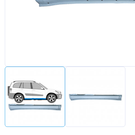
Peugeot
Renault
Seat
Skoda
Suzuki
Tesla
Toyota
Volkswagen