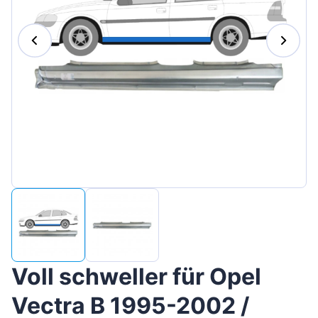
Magyar
Lietuvių
Hrvatski
Português
Slovenian
Latvian
Slovenčina
Voll schweller für Opel
Vectra B 1995-2002 /