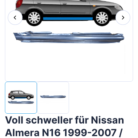
Magyar
Lietuvių
Hrvatski
Português
Slovenian
Latvian
Slovenčina
Voll schweller für Nissan
Almera N16 1999-2007 /