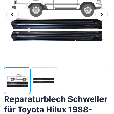
Magyar
Lietuvių
Hrvatski
Português
Slovenian
Latvian
Slovenčina
Reparaturblech Schweller
für Toyota Hilux 1988-