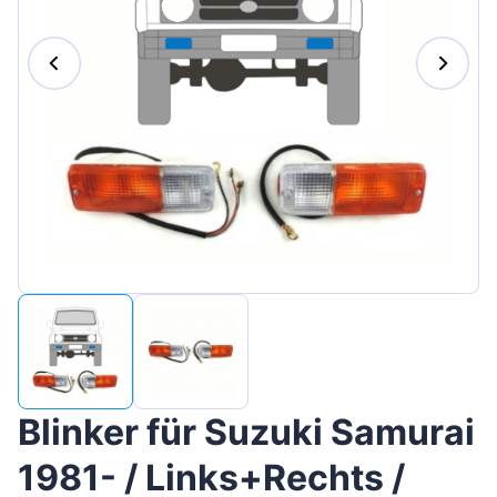
Magyar
Lietuvių
Hrvatski
Português
Slovenian
Latvian
Slovenčina
Blinker für Suzuki Samurai
1981- / Links+Rechts /