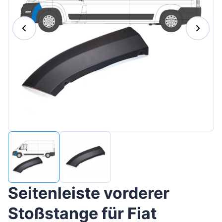
Magyar
Lietuvių
Hrvatski
Português
Slovenian
Latvian
Slovenčina
Seitenleiste vorderer
Stoßstange für Fiat