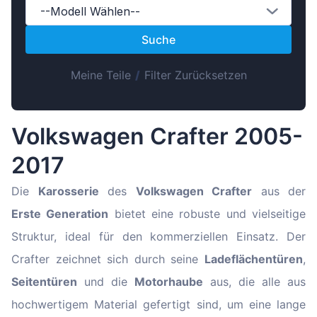
Magyar
--Modell Wählen--
Lietuvių
Suche
Hrvatski
Meine Teile
/
Filter Zurücksetzen
Português
Slovenian
Latvian
Volkswagen Crafter 2005-
Slovenčina
2017
Die
Karosserie
des
Volkswagen Crafter
aus der
Erste Generation
bietet eine robuste und vielseitige
Struktur, ideal für den kommerziellen Einsatz. Der
Crafter zeichnet sich durch seine
Ladeflächentüren
,
Seitentüren
und die
Motorhaube
aus, die alle aus
hochwertigem Material gefertigt sind, um eine lange