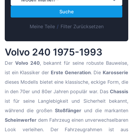
Magyar
Suche
Lietuvių
Hrvatski
Meine Teile
/
Filter Zurücksetzen
Português
Slovenian
Volvo 240 1975-1993
Latvian
Slovenčina
Der
Volvo 240
, bekannt für seine robuste Bauweise,
ist ein Klassiker der
Erste Generation
. Die
Karosserie
dieses Modells bietet eine klassische, eckige Form, die
in den 70er und 80er Jahren populär war. Das
Chassis
ist für seine Langlebigkeit und Sicherheit bekannt,
während die großen
Stoßfänger
und die markanten
Scheinwerfer
dem Fahrzeug einen unverwechselbaren
Look verleihen. Der Fahrzeugrahmen ist aus