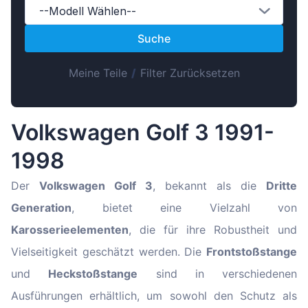
Magyar
--Modell Wählen--
Lietuvių
Suche
Hrvatski
Meine Teile
/
Filter Zurücksetzen
Português
Slovenian
Latvian
Volkswagen Golf 3 1991-
Slovenčina
1998
Der
Volkswagen Golf 3
, bekannt als die
Dritte
Generation
, bietet eine Vielzahl von
Karosserieelementen
, die für ihre Robustheit und
Vielseitigkeit geschätzt werden. Die
Frontstoßstange
und
Heckstoßstange
sind in verschiedenen
Ausführungen erhältlich, um sowohl den Schutz als