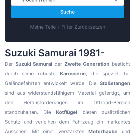
Magyar
Suche
Lietuvių
Hrvatski
Meine Teile
/
Filter Zurücksetzen
Português
Slovenian
Suzuki Samurai 1981-
Latvian
Slovenčina
Der
Suzuki Samurai
der
Zweite Generation
besticht
durch seine robuste
Karosserie
, die speziell für
Geländefahrten entwickelt wurde. Die
Stoßstangen
sind aus widerstandsfähigem Material gefertigt, um
den Herausforderungen im Offroad-Bereich
standzuhalten. Die
Kotflügel
bieten zusätzlichen
Schutz und verleihen dem Fahrzeug ein markantes
Aussehen. Mit einer verstärkten
Motorhaube
und