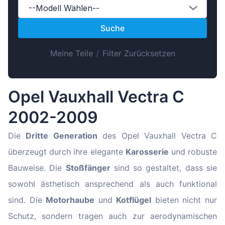
Magyar
--Modell Wählen--
Lietuvių
Suche
Hrvatski
Meine Teile
/
Filter Zurücksetzen
Português
Slovenian
Latvian
Opel Vauxhall Vectra C
Slovenčina
2002-2009
Die
Dritte Generation
des Opel Vauxhall Vectra C
überzeugt durch ihre elegante
Karosserie
und robuste
Bauweise. Die
Stoßfänger
sind so gestaltet, dass sie
sowohl ästhetisch ansprechend als auch funktional
sind. Die
Motorhaube
und
Kotflügel
bieten nicht nur
Schutz, sondern tragen auch zur aerodynamischen