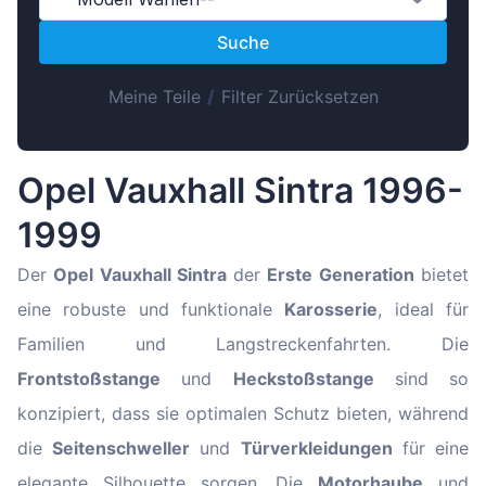
Magyar
Suche
Lietuvių
Hrvatski
Meine Teile
/
Filter Zurücksetzen
Português
Slovenian
Opel Vauxhall Sintra 1996-
Latvian
1999
Slovenčina
Der
Opel Vauxhall Sintra
der
Erste Generation
bietet
eine robuste und funktionale
Karosserie
, ideal für
Familien und Langstreckenfahrten. Die
Frontstoßstange
und
Heckstoßstange
sind so
konzipiert, dass sie optimalen Schutz bieten, während
die
Seitenschweller
und
Türverkleidungen
für eine
elegante Silhouette sorgen. Die
Motorhaube
und