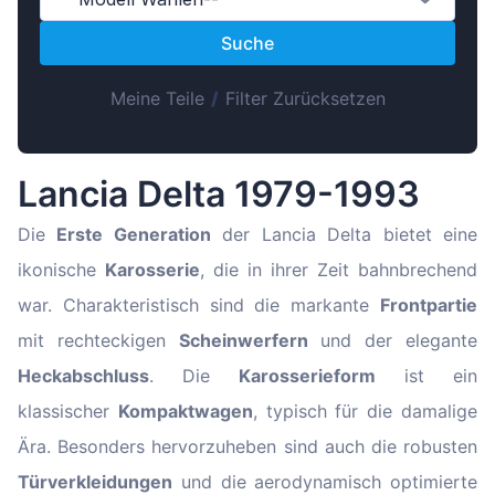
Magyar
Suche
Lietuvių
Hrvatski
Meine Teile
/
Filter Zurücksetzen
Português
Slovenian
Lancia Delta 1979-1993
Latvian
Slovenčina
Die
Erste Generation
der Lancia Delta bietet eine
ikonische
Karosserie
, die in ihrer Zeit bahnbrechend
war. Charakteristisch sind die markante
Frontpartie
mit rechteckigen
Scheinwerfern
und der elegante
Heckabschluss
. Die
Karosserieform
ist ein
klassischer
Kompaktwagen
, typisch für die damalige
Ära. Besonders hervorzuheben sind auch die robusten
Türverkleidungen
und die aerodynamisch optimierte