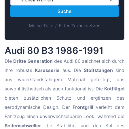
Magyar
Suche
Lietuvių
Hrvatski
Meine Teile
/
Filter Zurücksetzen
Português
Slovenian
Audi 80 B3 1986-1991
Latvian
Slovenčina
Die
Dritte Generation
des Audi 80 zeichnet sich durch
ihre robuste
Karosserie
aus. Die
Stoßstangen
sind
aus widerstandsfähigem Material gefertigt, das
sowohl ästhetisch als auch funktional ist. Die
Kotflügel
bieten zusätzlichen Schutz und ergänzen das
aerodynamische Design. Der
Frontgrill
verleiht dem
Fahrzeug einen unverwechselbaren Look, während die
Seitenschweller
die Stabilität und den Stil des