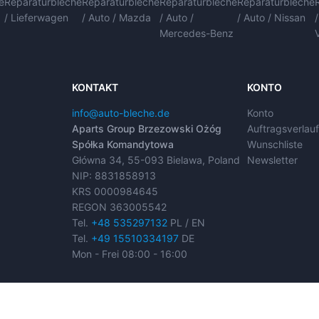
e
Reparaturbleche
Reparaturbleche
Reparaturbleche
Reparaturbleche
/ Lieferwagen
/ Auto / Mazda
/ Auto /
/ Auto / Nissan
Mercedes-Benz
KONTAKT
KONTO
info@auto-bleche.de
Konto
Aparts Group Brzezowski Ożóg
Auftragsverlau
Spółka Komandytowa
Wunschliste
Główna 34, 55-093 Bielawa, Poland
Newsletter
NIP: 8831858913
KRS 0000984645
REGON 363005542
Tel.
+48 535297132
PL / EN
Tel.
+49 15510334197
DE
Mon - Frei 08:00 - 16:00