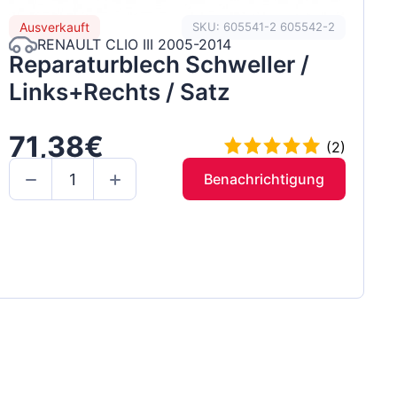
Ausverkauft
SKU: 605541-2 605542-2
RENAULT CLIO III 2005-2014
Reparaturblech Schweller /
Links+Rechts / Satz
71,38€
(2)
Benachrichtigung