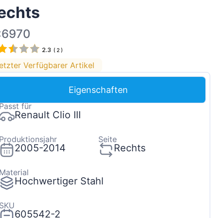
echts
Magyar
Lietuvių
:6970
Hrvatski
2.3
(
2
)
Português
etzter Verfügbarer Artikel
Slovenian
Eigenschaften
Latvian
Passt für
Slovenčina
Renault Clio III
Produktionsjahr
Seite
2005-2014
Rechts
Material
Hochwertiger Stahl
SKU
605542-2