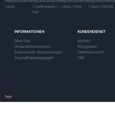
Reparaturbleche
Reparaturbleche
Reparaturbleche
Reparaturblech
/ Auto
/ Lieferwagen /
/ Auto / Ford
/ Auto / Honda
Fiat
INFORMATIONEN
KUNDENDIENST
Über Uns
Kontakt
Versandinformationen
Rückgaben
Datenschutz-Bestimmungen
Seitenübersicht
Geschäftsbedingungen
FAQ
Tags: