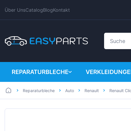
Über Uns
Catalog
Blog
Kontakt
REPARATURBLECHE
VERKLEIDUNG
Reparaturbleche
Auto
Renault
Renault Cli
Auto
BMW
Lieferwagen
Citroen
Dacia
Fiat