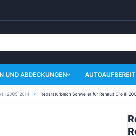
EN UND ABDECKUNGEN
AUTOAUFBEREI
o III 2005-2014
Reparaturblech Schweller für Renault Clio III 2
Warenkorb i
Chemische Produk
Poliersystem
R
Zubehör
R