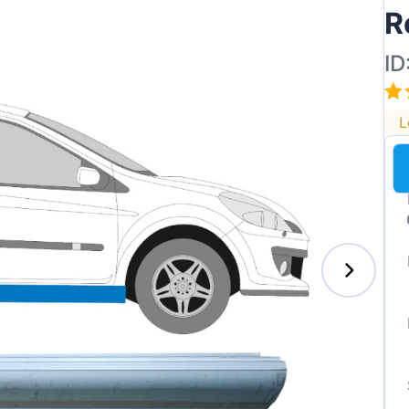
R
ID
L