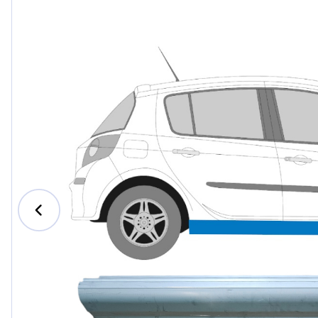
Ford
Honda
Hyundai
Iveco
Jeep
Kia
MAN
Mazda
Mercedes-Benz
Nissan
Opel Vauxhall