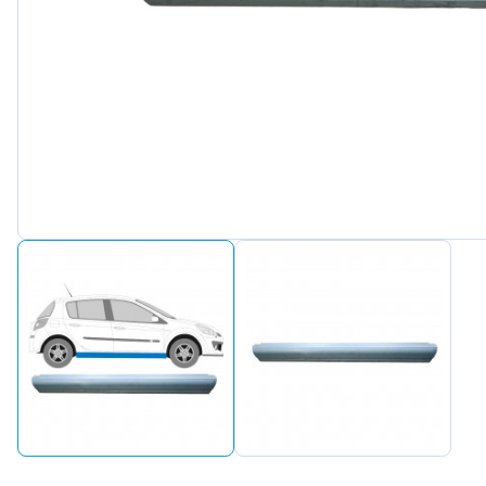
Peugeot
Renault
Seat
Skoda
Suzuki
Tesla
Toyota
Volkswagen