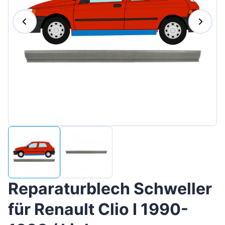
Magyar
Lietuvių
Hrvatski
Português
Slovenian
Latvian
Slovenčina
Reparaturblech Schweller
für Renault Clio I 1990-