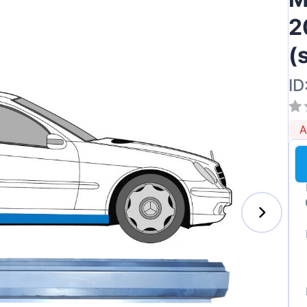
2
(
ID
A