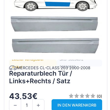
Letzter Verfügbarer
SKU: 50034012
50034022
Artikel
MERCEDES CL-CLASS 203 2000-2008
Reparaturblech Tür /
Links+Rechts / Satz
43,53€
(0)
IN DEN WARENKORB