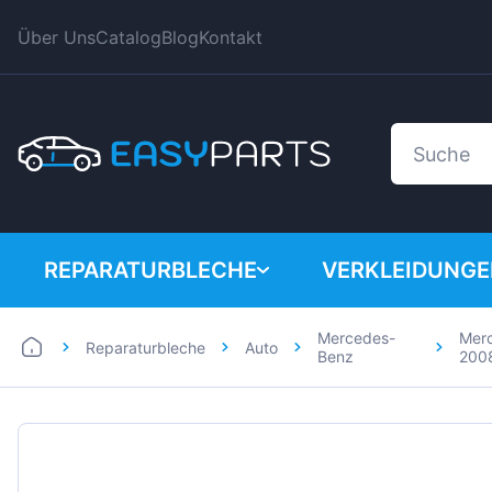
Über Uns
Catalog
Blog
Kontakt
REPARATURBLECHE
VERKLEIDUNG
Mercedes-
Merc
Reparaturbleche
Auto
Auto
BMW
Benz
200
Lieferwagen
Citroen
Dacia
Fiat