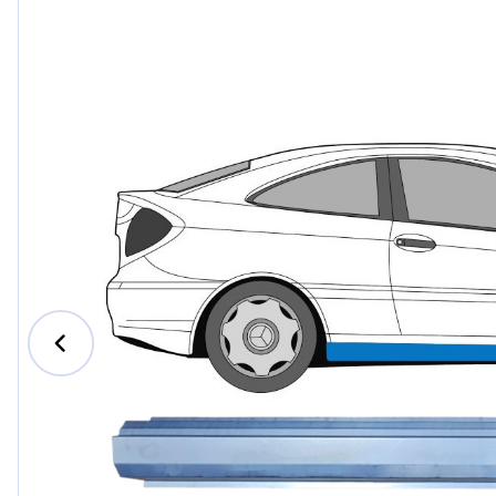
Ford
Honda
Hyundai
Iveco
Jeep
Kia
MAN
Mazda
Mercedes-Benz
Nissan
Opel Vauxhall