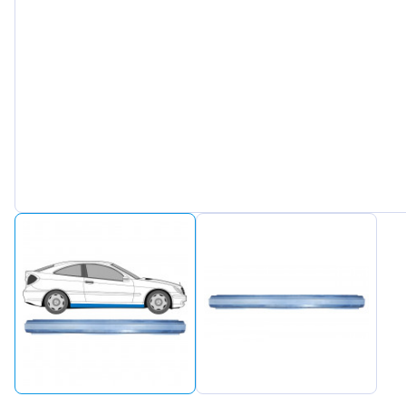
Peugeot
Renault
Seat
Skoda
Suzuki
Tesla
Toyota
Volkswagen