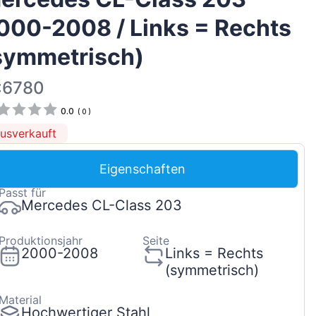
Magyar
000-2008 / Links = Rechts
Lietuvių
symmetrisch)
Hrvatski
Português
:6780
Slovenian
0.0
(
0
)
Latvian
usverkauft
Slovenčina
Eigenschaften
Passt für
Mercedes CL-Class 203
Produktionsjahr
Seite
2000-2008
Links = Rechts
(symmetrisch)
Material
Hochwertiger Stahl