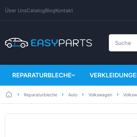
Über Uns
Catalog
Blog
Kontakt
REPARATURBLECHE
VERKLEIDUNG
Reparaturbleche
Auto
Volkswagen
Volks
Auto
BMW
Lieferwagen
Citroen
Dacia
Fiat