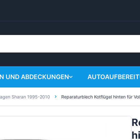
EN UND ABDECKUNGEN
AUTOAUFBEREI
wagen Sharan 1995-2010
Reparaturblech Kotflügel hinten für 
Warenkorb i
Chemische Produk
Poliersystem
R
Zubehör
h