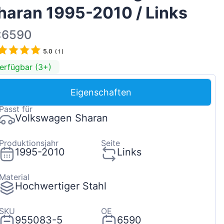
haran 1995-2010 / Links
Magyar
Lietuvių
:6590
Hrvatski
5.0
(
1
)
Português
erfügbar (3+)
Slovenian
Eigenschaften
Latvian
Passt für
Slovenčina
Volkswagen Sharan
Produktionsjahr
Seite
1995-2010
Links
Material
Hochwertiger Stahl
SKU
OE
955083-5
6590