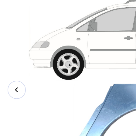
Ford
Honda
Hyundai
Iveco
Jeep
Kia
MAN
Mazda
Mercedes-Benz
Nissan
Opel Vauxhall