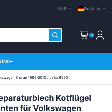
EUR
Deutsch
CZK
English
DKK
Nederlands
0
HUF
Polski
PLN
Čeština
E-Mail
GBP
Dansk
TUNG
RON
Italiana
SEK
Passwort
(?)
Français
Volkswagen Sharan 1995-2010 / Links 6590
st noch leer
USD
te
Română
Svenska
eparaturblech Kotflügel
Español
inten für Volkswagen
Suomen
Jetzt anmelden