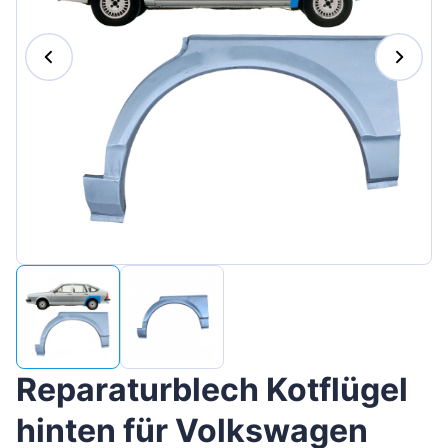
Magyar
Lietuvių
Hrvatski
Português
Slovenian
Latvian
Slovenčina
Reparaturblech Kotflügel
hinten für Volkswagen