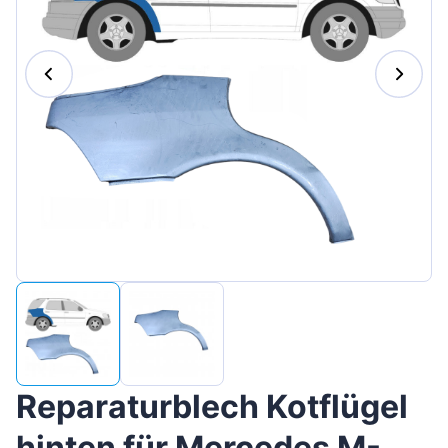
Magyar
Lietuvių
Hrvatski
Português
Slovenian
Latvian
Slovenčina
Reparaturblech Kotflügel
hinten für Mercedes M-