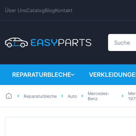
Über Uns
Catalog
Blog
Kontakt
REPARATURBLECHE
VERKLEIDUNG
Mercedes-
Mer
Reparaturbleche
Auto
Auto
BMW
Benz
197
Lieferwagen
Citroen
Dacia
Fiat