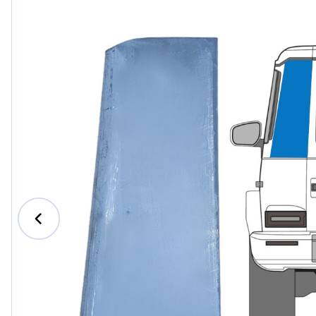
Ford
Honda
Hyundai
Iveco
Jeep
Kia
MAN
Mazda
Mercedes-Benz
Nissan
Opel Vauxhall