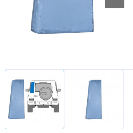
Peugeot
Renault
Seat
Skoda
Suzuki
Tesla
Toyota
Volkswagen