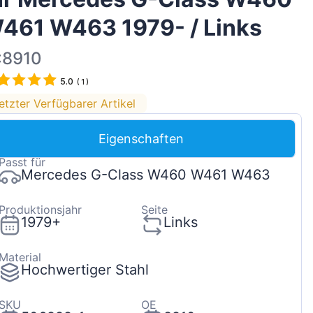
Magyar
461 W463 1979- / Links
Lietuvių
:8910
Hrvatski
5.0
Português
(
1
)
etzter Verfügbarer Artikel
Slovenian
Latvian
Eigenschaften
Slovenčina
Passt für
Mercedes G-Class W460 W461 W463
Produktionsjahr
Seite
1979+
Links
Material
Hochwertiger Stahl
SKU
OE