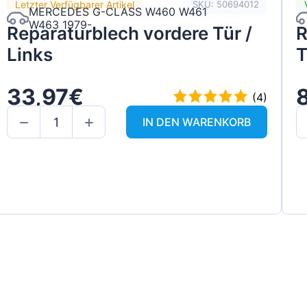
Letzter Verfügbarer Artikel
SKU: 50694012
MERCEDES G-CLASS W460 W461
W463 1979-
Reparaturblech vordere Tür /
R
Links
T
33,97€
(4)
IN DEN WARENKORB