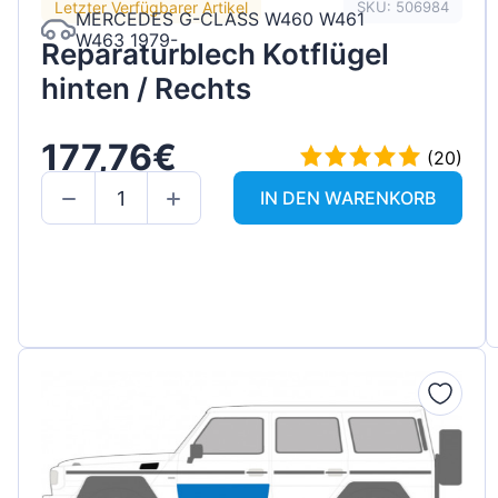
Letzter Verfügbarer Artikel
SKU: 506984
MERCEDES G-CLASS W460 W461
W463 1979-
Reparaturblech Kotflügel
hinten / Rechts
177,76€
(20)
IN DEN WARENKORB