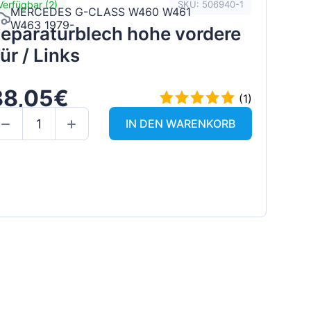
Verfügbar (2)
SKU: 506940-1
MERCEDES G-CLASS W460 W461
W463 1979-
eparaturblech hohe vordere
ür / Links
88,05€
(1)
IN DEN WARENKORB