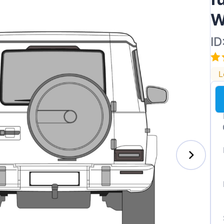
W
ID
L