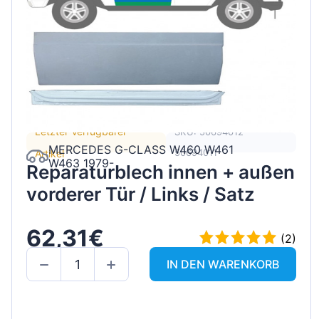
Letzter Verfügbarer
SKU: 50694012
MERCEDES G-CLASS W460 W461
50694011
Artikel
W463 1979-
Reparaturblech innen + außen
vorderer Tür / Links / Satz
62,31€
(2)
IN DEN WARENKORB