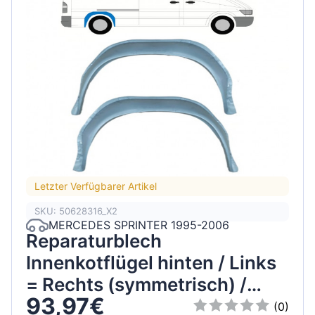
Letzter Verfügbarer Artikel
SKU: 50628316_X2
MERCEDES SPRINTER 1995-2006
Reparaturblech
Innenkotflügel hinten / Links
= Rechts (symmetrisch) /
93,97€
Satz
(0)