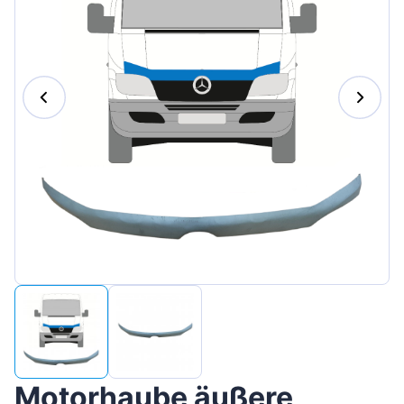
Magyar
Lietuvių
Hrvatski
Português
Slovenian
Latvian
Slovenčina
Motorhaube äußere