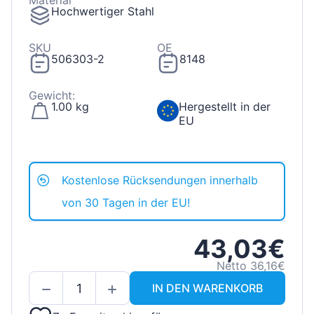
Material
Hochwertiger Stahl
SKU
OE
506303-2
8148
Gewicht:
1.00 kg
Hergestellt in der
EU
Kostenlose Rücksendungen innerhalb
von 30 Tagen in der EU!
43,03€
Netto 36,16€
IN DEN WARENKORB