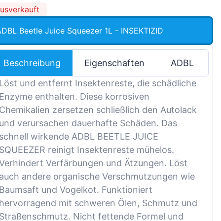
Magyar
usverkauft
Lietuvių
DBL Beetle Juice Squeezer 1L - INSEKTIZID
Hrvatski
Português
Beschreibung
Eigenschaften
ADBL
Slovenian
Löst und entfernt Insektenreste, die schädliche
Latvian
Enzyme enthalten. Diese korrosiven
Slovenčina
Chemikalien zersetzen schließlich den Autolack
und verursachen dauerhafte Schäden. Das
schnell wirkende ADBL BEETLE JUICE
SQUEEZER reinigt Insektenreste mühelos.
Verhindert Verfärbungen und Ätzungen. Löst
auch andere organische Verschmutzungen wie
Baumsaft und Vogelkot. Funktioniert
hervorragend mit schweren Ölen, Schmutz und
Straßenschmutz. Nicht fettende Formel und