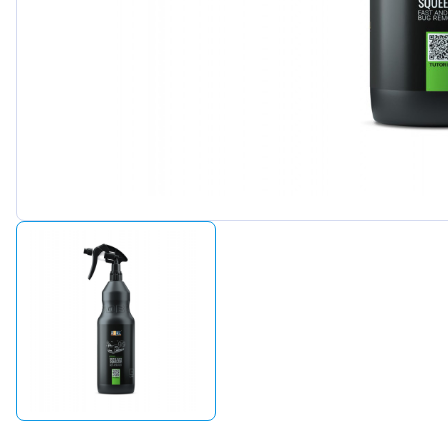
Peugeot
Renault
Seat
Skoda
Suzuki
Tesla
Toyota
Volkswagen