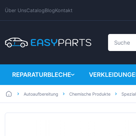
Über Uns
Catalog
Blog
Kontakt
REPARATURBLECHE
VERKLEIDUNG
Autoaufbereitung
Chemische Produkte
Spezia
Auto
BMW
Lieferwagen
Citroen
Dacia
Fiat