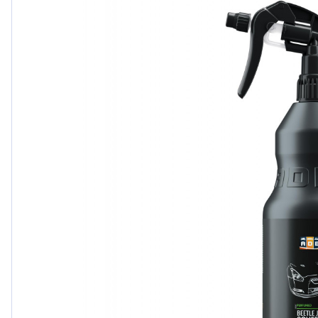
Ford
Honda
Hyundai
Iveco
Jeep
Kia
MAN
Mazda
Mercedes-Benz
Nissan
Opel Vauxhall