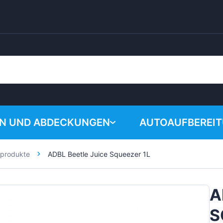
EN UND ABDECKUNGEN
AUTOAUFBEREI
lprodukte
ADBL Beetle Juice Squeezer 1L
Warenkorb i
Chemische Produk
Poliersystem
A
Zubehör
S